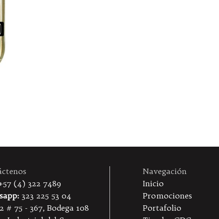
áctenos
Navegación
+57 (4) 322 7489
Inicio
sapp:
323 225 53 04
Promociones
2 # 75 - 367, Bodega 108
Portafolio