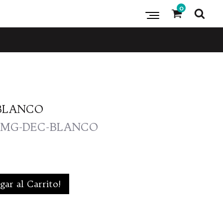
0
C
BLANCO
6-RMG-DEC-BLANCO
gar al Carrito!