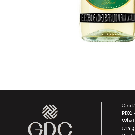
Cont
PBX:
What
Cra 4